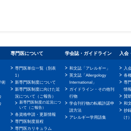
専門医について
学会誌・ガイドライン
入会
専門医単位一覧（別表
和文誌「アレルギー」
入
1）
英文誌「Allergology
各
学術
新専門医制度について
International」
専
新専門医制度に向けた近
ガイドライン・その他刊
情
会
況について（ご報告）
行物
賛
新専門医制度の近況につ
会
学会刊行物の転載許諾申
和
いて（ご報告）
請方法
抄
各資格申請・更新情報
アレルギー学用語集
け
専門医制度規程
専門医カリキュラム