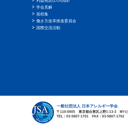
利益相反(COI)指針
学会見解
規程集
働き方改革推進委員会
国際交流活動
一般社団法人 日本アレルギー学会
〒110-0005 東京都台東区上野1-13-3 MY
TEL：03-5807-1701 FAX：03-5807-1702