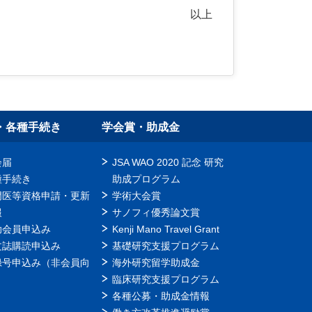
以上
・各種手続き
学会賞・助成金
会届
JSA WAO 2020 記念 研究
種手続き
助成プログラム
門医等資格申請・更新
学術大会賞
報
サノフィ優秀論文賞
助会員申込み
Kenji Mano Travel Grant
文誌購読申込み
基礎研究支援プログラム
録号申込み（非会員向
海外研究留学助成金
）
臨床研究支援プログラム
各種公募・助成金情報