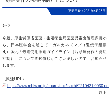
頭痛発作の発症抑制）」について
更新日時：2021年4月28日
各位
今般、厚生労働省医薬・生活衛生局医薬品審査管理課長か
ら、日本医学会を通じて「ガルカネズマブ（遺伝子組換
え）製剤の最適使用推進ガイドライン（片頭痛発作の発症
抑制）」について周知依頼がございましたので、お知らせ
します。
（関連URL）
https://www.mhlw.go.jp/hourei/doc/tsuchi/T210421I0030.pd
以上