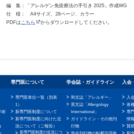
編 集：「アレルゲン免疫療法の手引き 2025」作成WG
仕 様： A4サイズ、28ページ、カラー
PDFは
こちら
からダウンロードしてください。
専門医について
学会誌・ガイドライン
入会
専門医単位一覧（別表
和文誌「アレルギー」
入
1）
英文誌「Allergology
各
学術
新専門医制度について
International」
専
新専門医制度に向けた近
ガイドライン・その他刊
情
会
況について（ご報告）
行物
賛
新専門医制度の近況につ
会
学会刊行物の転載許諾申
和