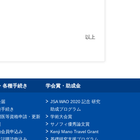
以上
・各種手続き
学会賞・助成金
会届
JSA WAO 2020 記念 研究
種手続き
助成プログラム
門医等資格申請・更新
学術大会賞
報
サノフィ優秀論文賞
助会員申込み
Kenji Mano Travel Grant
文誌購読申込み
基礎研究支援プログラム